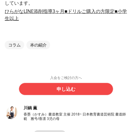
しています。
ひらがなLINE添削指導3ヶ月■ドリルご購入の方限定■小学
生以上
コラム
本の紹介
入会をご検討の方へ
申し込む
川鍋 薫
香墨（かすみ）書道教室 主催 2018~ 日本教育書道芸術院 書道師
範 雅号/香凛 3児の母