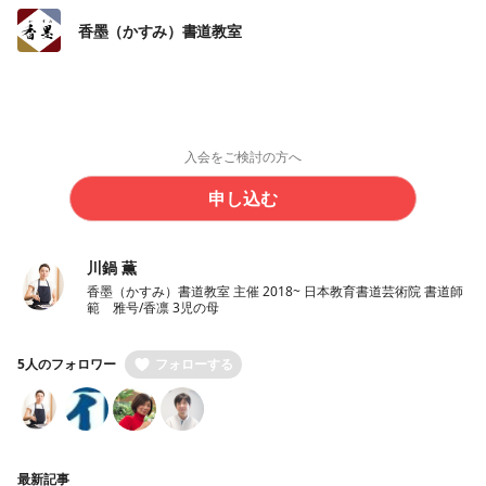
香墨（かすみ）書道教室
入会をご検討の方へ
申し込む
川鍋 薫
香墨（かすみ）書道教室 主催 2018~ 日本教育書道芸術院 書道師
範 雅号/香凛 3児の母
5人のフォロワー
フォローする
最新記事