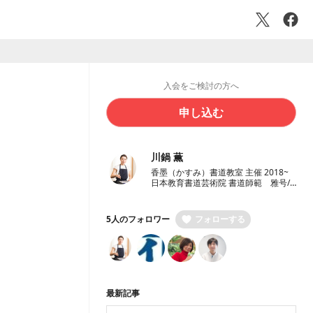
入会をご検討の方へ
申し込む
川鍋 薫
香墨（かすみ）書道教室 主催 2018~
日本教育書道芸術院 書道師範 雅号/
香凛 3児の母
5人のフォロワー
フォローする
最新記事