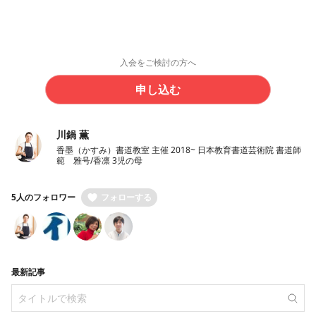
入会をご検討の方へ
申し込む
川鍋 薫
香墨（かすみ）書道教室 主催 2018~ 日本教育書道芸術院 書道師
範 雅号/香凛 3児の母
5人のフォロワー
フォローする
最新記事