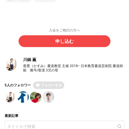
入会をご検討の方へ
申し込む
川鍋 薫
香墨（かすみ）書道教室 主催 2018~ 日本教育書道芸術院 書道師
範 雅号/香凛 3児の母
5人のフォロワー
フォローする
最新記事