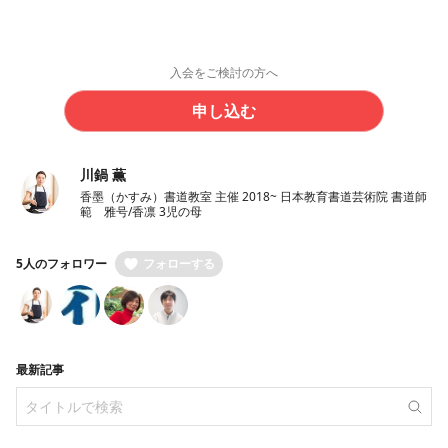
入会をご検討の方へ
申し込む
川鍋 薫
香墨（かすみ）書道教室 主催 2018~ 日本教育書道芸術院 書道師
範 雅号/香凛 3児の母
5人のフォロワー
フォローする
最新記事