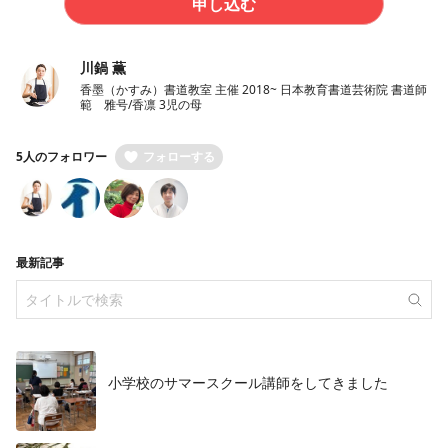
申し込む
川鍋 薫
香墨（かすみ）書道教室 主催 2018~ 日本教育書道芸術院 書道師
範 雅号/香凛 3児の母
5人のフォロワー
フォローする
最新記事
小学校のサマースクール講師をしてきました