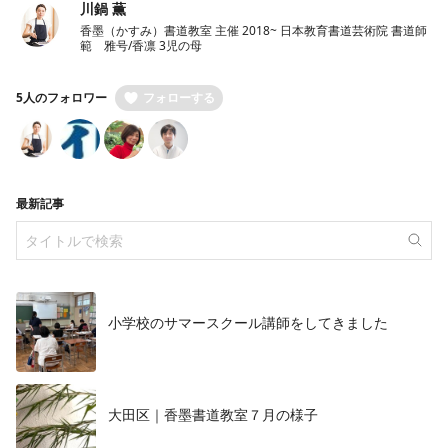
川鍋 薫
香墨（かすみ）書道教室 主催 2018~ 日本教育書道芸術院 書道師
範 雅号/香凛 3児の母
5人のフォロワー
フォローする
最新記事
小学校のサマースクール講師をしてきました
大田区｜香墨書道教室７月の様子