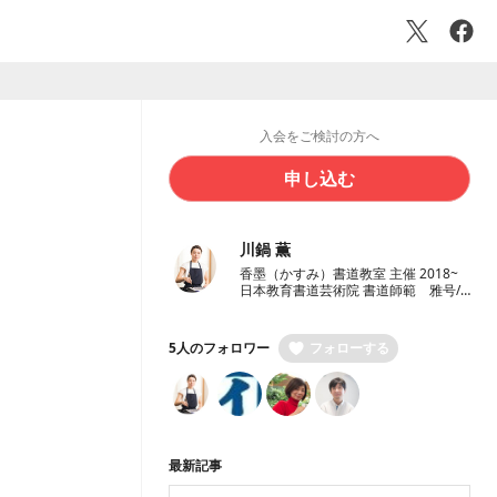
入会をご検討の方へ
申し込む
川鍋 薫
香墨（かすみ）書道教室 主催 2018~
日本教育書道芸術院 書道師範 雅号/
香凛 3児の母
5人のフォロワー
フォローする
最新記事