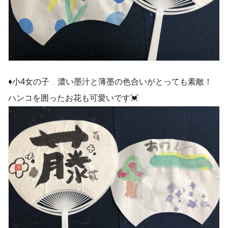
♦︎小4女の子 濃い墨汁と薄墨の色合いがとっても素敵！
ハンコを囲ったお花も可愛いです💓