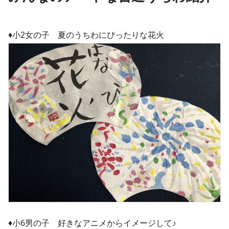
♦︎小2女の子 夏のうちわにぴったりな花火
♦︎小6男の子 好きなアニメからイメージして♪