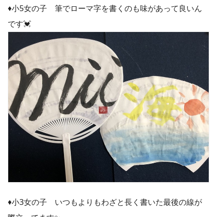
♦︎小5女の子 筆でローマ字を書くのも味があって良いん
です💓
♦︎小3女の子 いつもよりもわざと長く書いた最後の線が