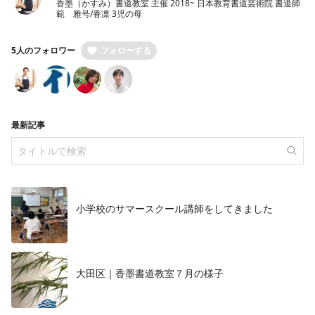
香墨（かすみ）書道教室 主催 2018~ 日本教育書道芸術院 書道師
範 雅号/香凛 3児の母
5人のフォロワー
フォローする
最新記事
小学校のサマースクール講師をしてきました
大田区｜香墨書道教室７月の様子