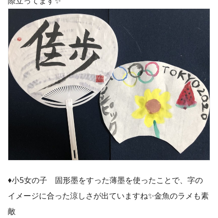
際立ってます✨
♦︎小5女の子 固形墨をすった薄墨を使ったことで、字の
イメージに合った涼しさが出ていますね✨金魚のラメも素
敵