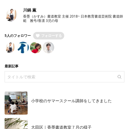
川鍋 薫
香墨（かすみ）書道教室 主催 2018~ 日本教育書道芸術院 書道師
範 雅号/香凛 3児の母
5人のフォロワー
フォローする
最新記事
小学校のサマースクール講師をしてきました
大田区｜香墨書道教室７月の様子